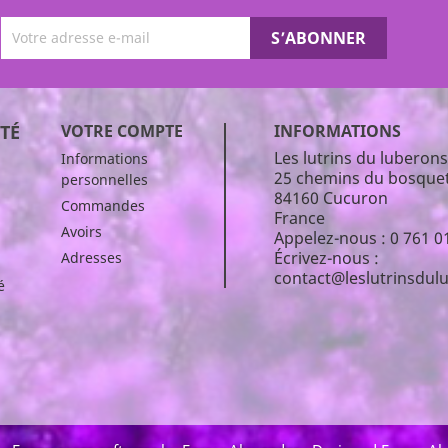
TÉ
VOTRE COMPTE
INFORMATIONS
Les lutrins du luberons
Informations
25 chemins du bosque
personnelles
84160 Cucuron
Commandes
France
Avoirs
Appelez-nous :
0 761 0
Écrivez-nous :
Adresses
contact@leslutrinsdu
é