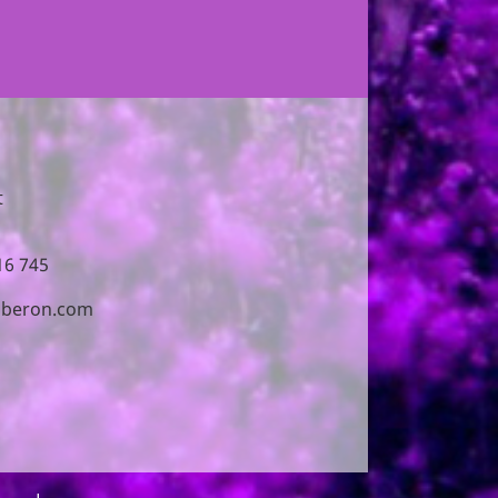
t
16 745
luberon.com