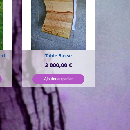
ant
Table Basse
Prix
2 000,00 €
Ajouter au panier