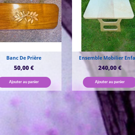
Banc De Prière
Ensemble Mobilier Enf
Prix
Prix
50,00 €
240,00 €
Ajouter au panier
Ajouter au panier